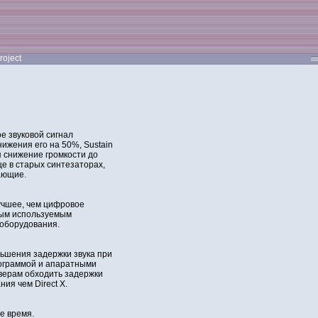
roject
ое звуковой сигнал
ижения его на 50%, Sustain
я снижение громкости до
е в старых синтезаторах,
ающие.
учшее, чем цифровое
дым используемым
 оборудования.
ьшения задержки звука при
рограммой и апаратными
верам обходить задержки
я чем Direct X.
е время.