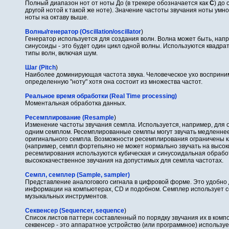
Полный диапазон нот от ноты До (в трекере обозначается как
C
) до
другой нотой к такой же ноте). Значение частоты звучания ноты умно
ноты на октаву выше.
Волны/генератор (Oscillation/oscillator
)
Генератор используется для создания волн. Волна может быть, нап
синусоиды - это будет один цикл одной волны. Используются квадра
типы волн, включая шум.
Шаг (Pitch
)
Наиболее доминирующая частота звука. Человеческое ухо восприним
определенную "ноту" хотя она состоит из множества частот.
Реальное время обработки (Real Time processing)
Моментальная обработка данных.
Ресемплирование (Resample
)
Изменение частоты звучания семпла. Используется, например, для 
одним семплом. Ресемплированные семлпы могут звучать медленне
оригинального семпла. Возможности ресемплирования ограничены к
(например, семпл фортепьяно не может нормально звучать на высоки
ресемлирования используются кубическая и синусоидальная обраб
высококачественное звучания на допустимых для семпла частотах.
Семпл, семплер (Sample, sampler)
Представление аналогового сигнала в цифровой форме. Это удобно
информации на компьютерах, CD и подобном. Семплер использует с
музыкальных инструментов.
Секвенсер (Sequencer, sequence
)
Список листов паттерн составленный по порядку звучания их в комп
секвенсер - это аппаратное устройство (или программное) использу