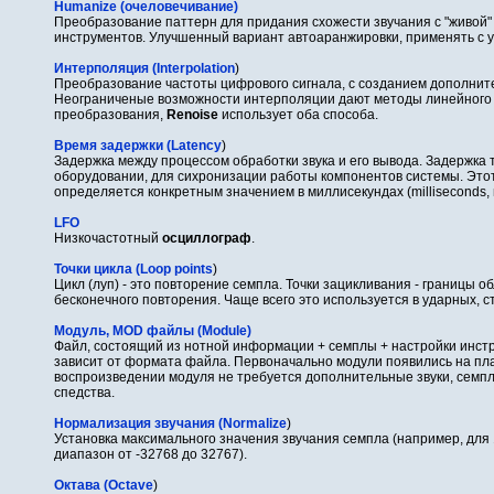
Humanize (очеловечивание)
Преобразование паттерн для придания схожести звучания с "живой"
инструментов. Улучшенный вариант автоаранжировки, применять с 
Интерполяция (Interpolation
)
Преобразование частоты цифрового сигнала, с созданием дополнит
Неограниченые возможности интерполяции дают методы линейного 
преобразования,
Renoise
использует оба способа.
Время задержки (Latency
)
Задержка между процессом обработки звука и его вывода. Задержка т
оборудовании, для сихронизации работы компонентов системы. Этот
определяется конкретным значением в миллисекундах (milliseconds, 
LFO
Низкочастотный
осциллограф
.
Точки цикла (Loop points
)
Цикл (луп) - это повторение семпла. Точки зацикливания - границы о
бесконечного повторения. Чаще всего это используется в ударных, с
Модуль, MOD файлы (Module)
Файл, состоящий из нотной информации + семплы + настройки инстр
зависит от формата файла. Первоначально модули появились на пл
воспроизведении модуля не требуется дополнительные звуки, семп
спедства.
Нормализация звучания (Normalize
)
Установка максимального значения звучания семпла (например, для 1
диапазон от -32768 до 32767).
Октава (Octave
)