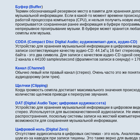
Буфер (Buffer
)
Термин обозначающий резервное место в памяти для хранения доп
музыкальной информации. Если в какой-то момент времени происход
работой процессора компьютера (CPU), и нельзя получить новую ин
проигрывается сохраненная ранее информация в буфере программы
непрерывное проигрывание музыки. В буфере может хранится люба
семплы или музыка.
CDDA (Compact Disc Digital Audio; аудиокомпакт-диск, аудио-CD)
Устройство для хранения музыкальной информации в цифровом виде
записи соотвествующее качеству аудио-CD: 44.1кГц 16 бит стереозвук.
байта - это два символа. Для записи с качеством аудио-CD одной се
2 канала x 44100 samples/second (фрагментов записи в секунду) = 176
Канал (Channel)
Обычно левый или правый канал (стерео). Очень часто это же понят
аудиодорожку (или трек).
Щелчки (Clipping
)
Когда громкость семпла достигает максимального значения происхо
количество щелчков приводи к перегрузке звучания.
DAT (Digital Audio Tape; цифровая аудиокассета)
Устройство для хранения музыкальной информации в цифровом виде 
стерео. Используется для высококачественной аудиозаписи. Не име
распространения, поскольку системы записи на жесткий компьютерн
возможности для сохранения музыкальной информации.
Цифровой ноль (Digital Zero
)
Отсутствие аудиосигнала в цифровых системах - это ноль. Аналогов
шум из-за наводок при записи тишины. Это также верно для вывода 