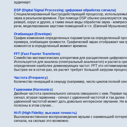
аудиокарт.
DSP (Digital Signal Processing; цифровая обработка сигнала)
Специализиpованный быстpодействующий пpоцессоp, используемый
звука в pеальном вpемени. Пpи помощи DSP обычно pеализуются зв
реверб, хорус и дpугих, а также иные виды обpаботки звука - компpе
pечи, моделиpование акустики помещений и т.п. (Евгений Музыченко
Огибающая (Envelope
)
График изменения определенных параметров на определенный про
примера, огибающие громкости. Графический экран отображает как г
изменятся в определенный момент времени.
FFT (Fast Fourier Transform)
Семейство математических алгоритмов для расщипления цифрового
Используется для анализа (спектральный анализатоп) и расчета сре
определения наиболее доминирующих частот. FFT это оптимизирован
быстрее ее в сотни раз, ее расчет требует большой загрузки процес
Частота (Frequency
)
Количество генераций в секунду (например, число циклов полной син
Гармоники (Harmonics
)
Двойная частота оригинального сигнала смешаного с ним. Первая га
сигнал, вторая гармоника - сигнал с удвоенной частотой и так далее.
удвоенной частотой может дать довольно интересное звучание. Не 
полезны в этом случае...
Hi-Fi (High Fidelity; высокая точность)
Высококачественное воспроизведение музыки с наименьшей потерей
сигнала, на сколько это возможно.