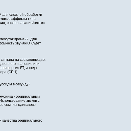
 для сложной обpаботки
уковые эффекты типа
ссия, pаспознавание/синтез
)
межуток времени. Для
ромкость звучания будет
 сигнала на составляющие.
днего его значения или
ая версия FT, иногда
сора (CPU).
усоиды в секунду).
рмоника - оригинальный
 Использование звуков с
все семплы одинаково
 качества оригинального