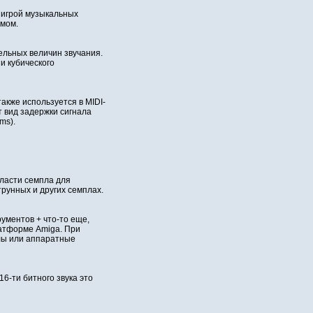
 игрой музыкальных
умом.
ельных величин звучания.
и кубического
акже используется в MIDI-
 вид задержки сигнала
ms).
бласти семпла для
трунных и других семплах.
ументов + что-то еще,
атформе Amiga. При
лы или аппаратные
6-ти битного звука это