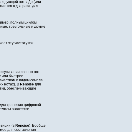
 следующей ноты До (или
жается в два раза, для
ример, полным циклом
тные, треугольные и другие
ает эту частоту как
озвучивания разных нот
е или быстрее
ачеством и видом семпла
х нотах). В
Renoise
для
отки, обеспечивающие
 для хранения цифровой
емплы в качестве
озиции (в
Renoise
). Вообще
емое для составления