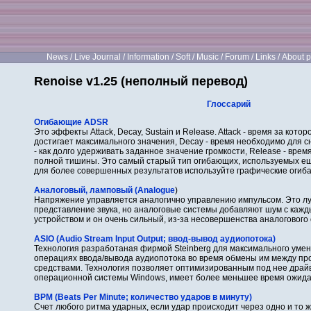
News
/
Live Journal
/
Information
/
Soft
/
Music
/
Forum
/
Links
/
About p
Renoise v1.25 (неполный перевод)
Глоссарий
Огибающие ADSR
Это эффекты Attack, Decay, Sustain и Release. Attack - время за котор
достигает максимального значения, Decay - время необходимо для сн
- как долго удерживать заданное значение громкости, Release - врем
полной тишины. Это самый старый тип огибающих, используемых ещ
для более совершенных результатов используйте графические огиб
Аналоговый, ламповый (Analogue
)
Напряжение управляется аналогично управлению импульсом. Это л
представление звука, но аналоговые системы добавляют шум с каж
устройством и он очень сильный, из-за несовершенства аналогового
ASIO (Audio Stream Input Output; ввод-вывод аудиопотока)
Технология разработаная фирмой Steinberg для максимального умен
операциях ввода/вывода аудиопотока во время обмены им между п
средствами. Технология позволяет оптимизированным под нее драй
операционной системы Windows, имеет более меньшее время ожидани
BPM (Beats Per Minute; количество ударов в минуту)
Счет любого ритма ударных, если удар происходит через одно и то ж