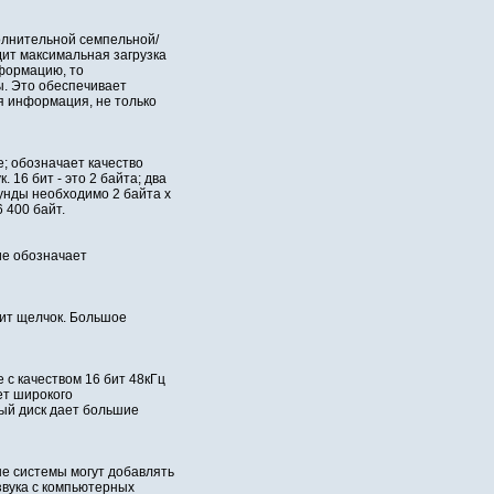
олнительной семпельной/
ит максимальная загрузка
формацию, то
. Это обеспечивает
я информация, не только
; обозначает качество
 16 бит - это 2 байта; два
кунды необходимо 2 байта x
 400 байт.
ие обозначает
дит щелчок. Большое
с качеством 16 бит 48кГц
ет широкого
ый диск дает большие
ые системы могут добавлять
звука с компьютерных