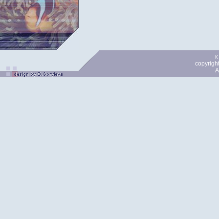
к
copyrigh
A