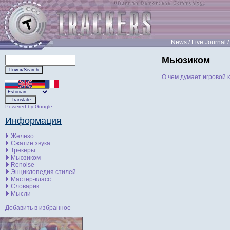
News
/
Live Journal
Мьюзиком
О чем думает игровой 
Powered by Google
Информация
Железо
Сжатие звука
Трекеры
Мьюзиком
Renoise
Энциклопедия стилей
Мастер-класс
Словарик
Мысли
Добавить в избранное